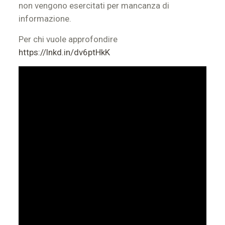
non vengono esercitati per mancanza di
informazione.
Per chi vuole approfondire
https://lnkd.in/dv6ptHkK